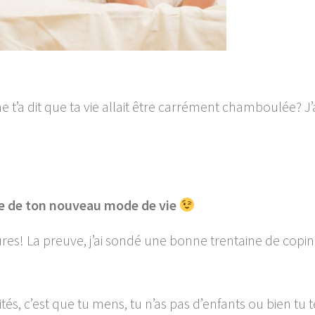
t’a dit que ta vie allait être carrément chamboulée? J’
èse de ton nouveau mode de vie
ûres! La preuve, j’ai sondé une bonne trentaine de copi
ités, c’est que tu mens, tu n’as pas d’enfants ou bien tu t