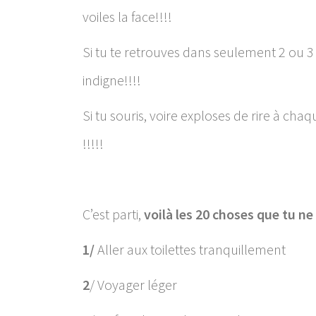
voiles la face!!!!
Si tu te retrouves dans seulement 2 ou 3 
indigne!!!!
Si tu souris, voire exploses de rire à cha
!!!!!
C’est parti,
voilà les 20 choses que tu ne
1/
Aller aux toilettes tranquillement
2
/ Voyager léger