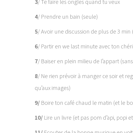
3
/ Te faire les ongles quand tu veux
4
/ Prendre un bain (seule)
5
/ Avoir une discussion de plus de 3 min
6
/ Partir en we last minute avec ton chéri
7
/ Baiser en plein milieu de l’appart (sans
8
/ Ne rien prévoir à manger ce soir et rega
qu’aux images)
9/
Boire ton café chaud le matin (et le boi
10/
Lire un livre (et pas pom d’api, popi et
11/
Ecouter de la bonne musique en voitu