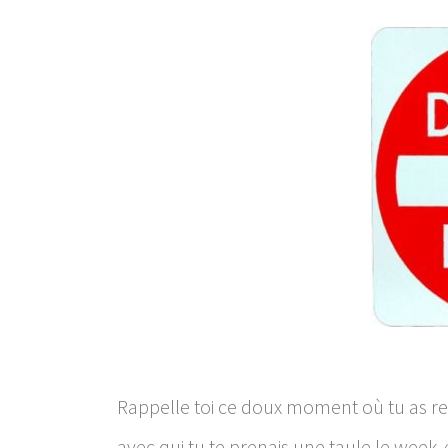
Rappelle toi ce doux moment où tu as re
avec qui tu te prenais une taule le week