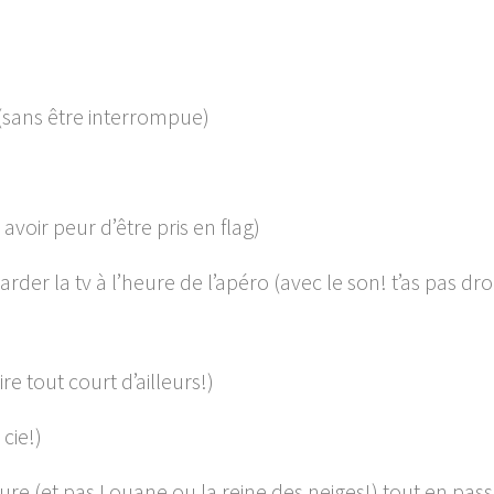
 (sans être interrompue)
 avoir peur d’être pris en flag)
rder la tv à l’heure de l’apéro (avec le son! t’as pas dro
re tout court d’ailleurs!)
 cie!)
re (et pas Louane ou la reine des neiges!)
tout en pas