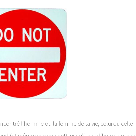
ncontré l’homme ou la femme de ta vie, celui ou celle
-end (et même en semaine!) jusqu’à pas d’heure :-o, ave