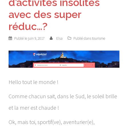
d’activités insolites
avec des super
réduc…?
Publié le
juin 9, 2017
Elsa
Publié dans
tourisme
Hello tout le monde !
Comme chacun sait, dans le Sud, le soleil brille
et la mer est chaude !
Ok, mais toi, sportif(ve), aventurier(e),