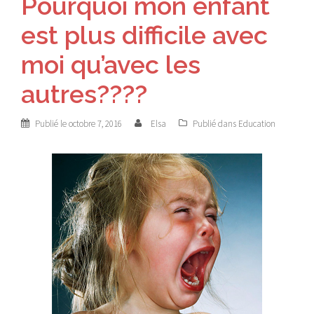
Pourquoi mon enfant
est plus difficile avec
moi qu’avec les
autres????
Publié le
octobre 7, 2016
Elsa
Publié dans
Education