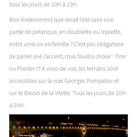
tous les jours de 10H à 19H.
Bon évidemment que serait l’été sans une
partie de pétanque, en doublette ou triplette,
entre amis ou en famille ? C’est pas obligatoire
de parler avé l’accent, mais faudra choisir : Tirer
ou Pointer !? A vous de voir, les terrains sont
accessibles sur la voie Georges Pompidou et
sur le Bassin de la Vilette. Tous les jours de 10H
à 20H.